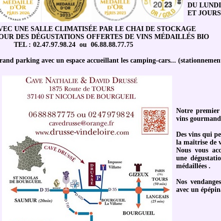
DU LUND
ET JOURS
VEC UNE SALLE CLIMATISÉE PAR LE CHAI DE STOCKAGE
OUR DES DÉGUSTATIONS OFFERTES DE VINS MÉDAILLÉS BIO
TEL : 02.47.97.98.24 ou 06.88.88.77.75
and parking avec un espace accueillant les camping-cars... (stationnement
Notre premier 
vins gourmands 
Des vins qui pe
la maîtrise de 
Nous vous acc
une dégustati
médaillées .
Nos vendanges
avec un épépina