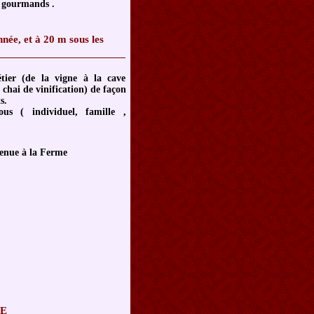
e gourmands .
TIQUES 2026
nnée, et à 20 m sous les
ier (de la vigne à la cave
 chai de vinification) de façon
s.
ous ( individuel, famille ,
enue à la Ferme
LE