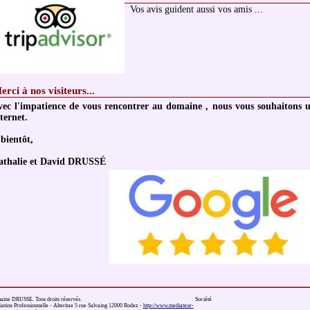
Vos avis guident aussi vos amis ...
erci à nos visiteurs...
vec l'impatience de vous rencontrer au domaine , nous vous souhaitons un
ternet.
bientôt,
athalie et David DRUSSÉ
maine DRUSSE. Tous droits réservés. Société
ation Professionnelle - Alteritae 5 rue Salvaing 12000 Rodez -
http://www.mediateur-