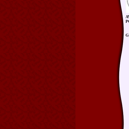
A
P
Gr