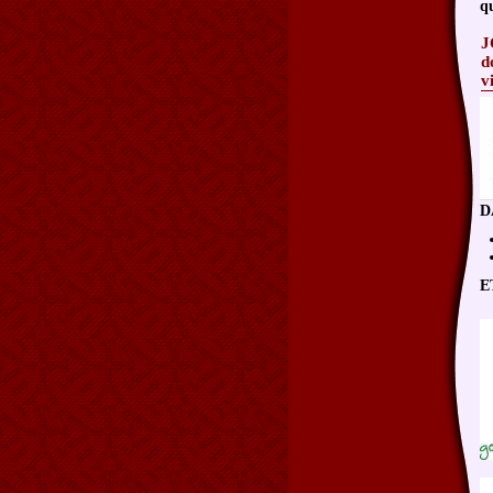
qu
d
v
D
E