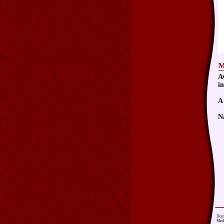
M
A
in
A 
N
Do
Médi